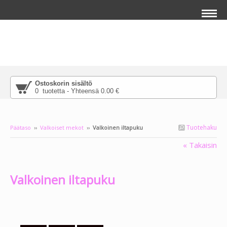
Ostoskorin sisältö
0 tuotetta - Yhteensä 0.00 €
Tuotehaku
Päätaso
››
Valkoiset mekot
››
Valkoinen iltapuku
« Takaisin
Lisää pääkuvan päälle tekstiä klikkaamalla
salamaikonia, joka ilmestyy tuodessasi
hiiren tämän tekstin päälle.
Valkoinen iltapuku