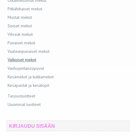
Olkaimettomat mekot
Pitkähihaiset mekot
Mustat mekot
Siniset mekot
Vihreät mekot
Punaiset mekot
Vaaleanpunaiset mekot
Valkoiset mekot
Vanhojentanssipuvut
Kesämekot ja kukkamekot
Kesäpaidat ja kesätopit
Tarjoustuotteet
Uusimmat tuotteet
KIRJAUDU SISÄÄN