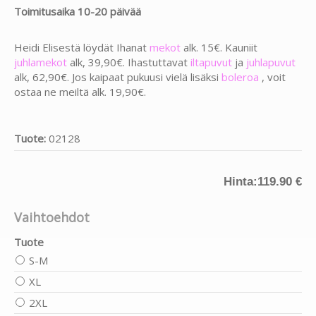
Toimitusaika 10-20 päivää
Heidi Elisestä löydät Ihanat
mekot
alk. 15€. Kauniit
juhlamekot
alk, 39,90€. Ihastuttavat
iltapuvut
ja
juhlapuvut
alk, 62,90€. Jos kaipaat pukuusi vielä lisäksi
boleroa
, voit
ostaa ne meiltä alk. 19,90€.
Tuote:
02128
Hinta:
119.90 €
Vaihtoehdot
Tuote
S-M
XL
2XL