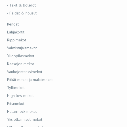
- Takit & bolerot
- Paidat & housut
Kengät
Lahjakortit
Rippimekot
Valmistujaismekot
Ylioppilasmekot
Kaasojen mekot
Vanhojentanssimekot
Pitkät mekot ja maksimekot
Tyllimekot
High low mekot
Pitsimekot
Halterneck mekot
Yksiolkaimiset mekot