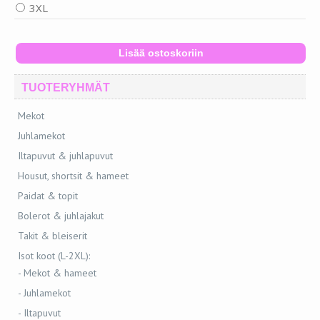
3XL
TUOTERYHMÄT
Mekot
Juhlamekot
Iltapuvut & juhlapuvut
Housut, shortsit & hameet
Paidat & topit
Bolerot & juhlajakut
Takit & bleiserit
Isot koot (L-2XL):
- Mekot & hameet
- Juhlamekot
- Iltapuvut