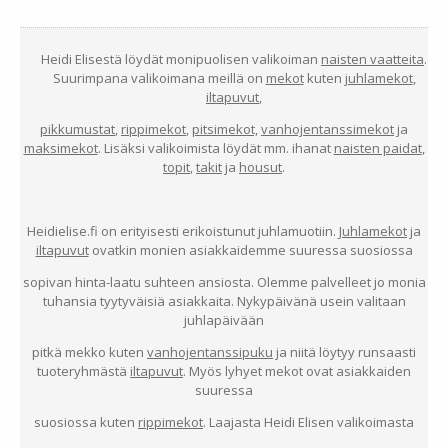
Heidi Elisestä löydät monipuolisen valikoiman
naisten vaatteita
.
Suurimpana valikoimana meillä on
mekot
kuten
juhlamekot
,
iltapuvut
,
pikkumustat
,
rippimekot
,
pitsimekot,
vanhojentanssimekot
ja
maksimekot
. Lisäksi valikoimista löydät mm. ihanat
naisten paidat
,
topit
,
takit
ja
housut
.
Heidielise.fi on erityisesti erikoistunut juhlamuotiin.
Juhlamekot
ja
iltapuvut
ovatkin monien asiakkaidemme suuressa suosiossa
sopivan hinta-laatu suhteen ansiosta. Olemme palvelleet jo monia
tuhansia tyytyväisiä asiakkaita. Nykypäivänä usein valitaan
juhlapäivään
pitkä mekko kuten
vanhojentanssipuku
ja niitä löytyy runsaasti
tuoteryhmästä
iltapuvut
. Myös lyhyet mekot ovat asiakkaiden
suuressa
suosiossa kuten
rippimekot
. Laajasta Heidi Elisen valikoimasta