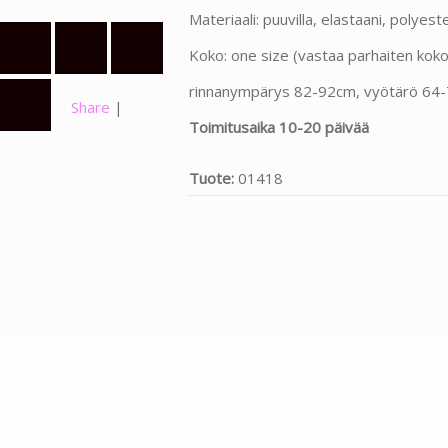
Materiaali: puuvilla, elastaani, polyeste
Koko: one size (vastaa parhaiten kok
rinnanympärys 82-92cm, vyötärö 64-
Share
|
Toimitusaika 10-20 päivää
Tuote:
01418