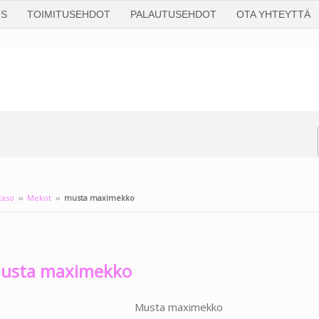
US
TOIMITUSEHDOT
PALAUTUSEHDOT
OTA YHTEYTTÄ
taso
››
Mekot
››
musta maximekko
Lisää pääkuvan 
klikkaamalla sa
usta maximekko
ilmestyy tuode
tekstin päälle.
Musta maximekko