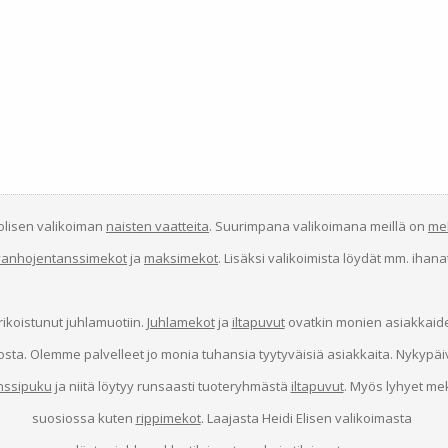
uolisen valikoiman
naisten vaatteita
. Suurimpana valikoimana meillä on
me
vanhojentanssimekot
ja
maksimekot
. Lisäksi valikoimista löydät mm. ihan
erikoistunut juhlamuotiin.
Juhlamekot
ja
iltapuvut
ovatkin monien asiakkai
osta. Olemme palvelleet jo monia tuhansia tyytyväisiä asiakkaita. Nykypä
nssipuku
ja niitä löytyy runsaasti tuoteryhmästä
iltapuvut
. Myös lyhyet me
suosiossa kuten
rippimekot
. Laajasta Heidi Elisen valikoimasta