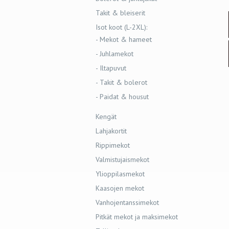
Takit & bleiserit
Isot koot (L-2XL):
- Mekot & hameet
- Juhlamekot
- Iltapuvut
- Takit & bolerot
- Paidat & housut
Kengät
Lahjakortit
Rippimekot
Valmistujaismekot
Ylioppilasmekot
Kaasojen mekot
Vanhojentanssimekot
Pitkät mekot ja maksimekot