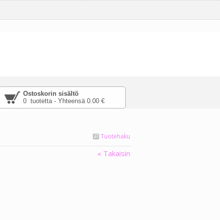
Ostoskorin sisältö
0 tuotetta - Yhteensä 0.00 €
Tuotehaku
« Takaisin
päälle tekstiä
lamaikonia, joka
ssasi hiiren tämän