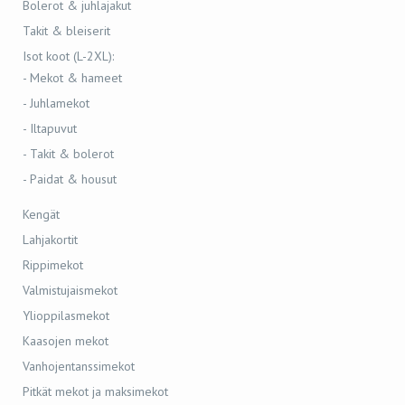
Bolerot & juhlajakut
Takit & bleiserit
Isot koot (L-2XL):
- Mekot & hameet
- Juhlamekot
- Iltapuvut
- Takit & bolerot
- Paidat & housut
Kengät
Lahjakortit
Rippimekot
Valmistujaismekot
Ylioppilasmekot
Kaasojen mekot
Vanhojentanssimekot
Pitkät mekot ja maksimekot