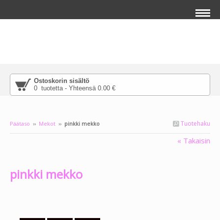
Ostoskorin sisältö
0 tuotetta - Yhteensä 0.00 €
Tuotehaku
Päätaso
››
Mekot
››
pinkki mekko
« Takaisin
Lisää pääkuvan päälle tekstiä klikkaamalla
salamaikonia, joka ilmestyy tuodessasi
hiiren tämän tekstin päälle.
pinkki mekko