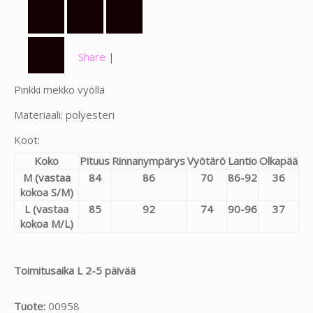
Share
|
Pinkki mekko vyöllä
Materiaali: polyesteri
Koot:
Koko
Pituus
Rinnanympärys
Vyötärö
Lantio
Olkapää
M (vastaa
84
86
70
86-92
36
kokoa S/M)
L (vastaa
85
92
74
90-96
37
kokoa M/L)
Toimitusaika L 2-5 päivää
Tuote:
00958