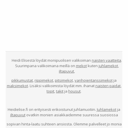
Heidi Elisestä löydät monipuolisen valikoiman
naisten vaatteita
.
Suurimpana valikoimana meillä on
mekot
kuten
juhlamekot
,
iltapuvut
,
pikkumustat
,
rippimekot
,
pitsimekot,
vanhojentanssimekot
ja
maksimekot
. Lisäksi valikoimista löydät mm. ihanat
naisten paidat
,
topit
,
takit
ja
housut
.
Heidielise.fi on erityisesti erikoistunut juhlamuotiin.
Juhlamekot
ja
iltapuvut
ovatkin monien asiakkaidemme suuressa suosiossa
sopivan hinta-laatu suhteen ansiosta. Olemme palvelleet jo monia