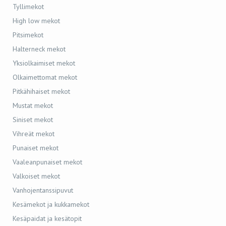
Tyllimekot
High low mekot
Pitsimekot
Halterneck mekot
Yksiolkaimiset mekot
Olkaimettomat mekot
Pitkähihaiset mekot
Mustat mekot
Siniset mekot
Vihreät mekot
Punaiset mekot
Vaaleanpunaiset mekot
Valkoiset mekot
Vanhojentanssipuvut
Kesämekot ja kukkamekot
Kesäpaidat ja kesätopit