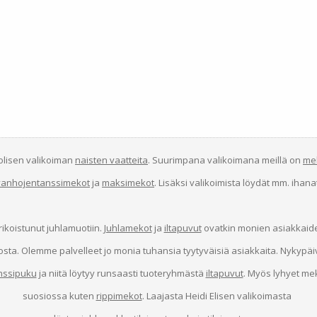
uolisen valikoiman
naisten vaatteita
. Suurimpana valikoimana meillä on
me
vanhojentanssimekot
ja
maksimekot
. Lisäksi valikoimista löydät mm. ihan
erikoistunut juhlamuotiin.
Juhlamekot
ja
iltapuvut
ovatkin monien asiakkai
osta. Olemme palvelleet jo monia tuhansia tyytyväisiä asiakkaita. Nykypä
nssipuku
ja niitä löytyy runsaasti tuoteryhmästä
iltapuvut
. Myös lyhyet me
suosiossa kuten
rippimekot
. Laajasta Heidi Elisen valikoimasta