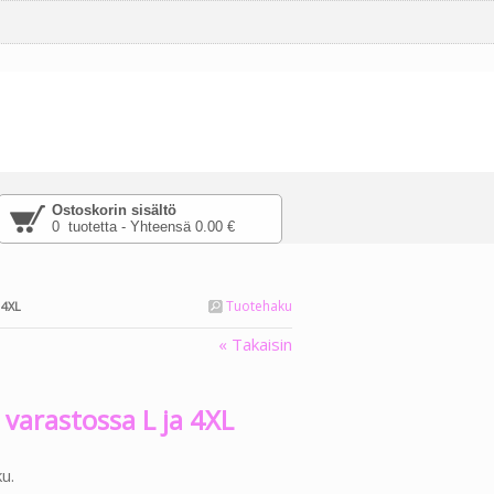
Ostoskorin sisältö
0 tuotetta - Yhteensä 0.00 €
Tuotehaku
 4XL
« Takaisin
päälle tekstiä
lamaikonia, joka
 varastossa L ja 4XL
ssasi hiiren tämän
ku.