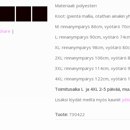
Materiaali: polyesteri
Koot: (pientä mallia, otathan ainakin
M: rinnanympärys 86cm, vyötärö 70c
Share
|
L: rinnanympärys 90cm, vyötärö 74c
XL: rinnanympärys 98cm, vyötärö 80
2XL: rinnanympärys 106cm, vyötärö 
3XL: rinnanympärys 114cm, vyötärö 
4XL: rinnanympärys 122cm, vyötärö 
Toimitusaika L ja 4XL 2-5 päivää, mu
Lisäksi löydät meiltä myös kauniit
juh
Tuote:
730422