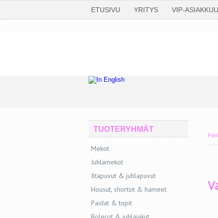
ETUSIVU
YRITYS
VIP-ASIAKKU
TUOTERYHMÄT
Pää
Mekot
Juhlamekot
Iltapuvut & juhlapuvut
V
Housut, shortsit & hameet
Paidat & topit
Bolerot & juhlajakut