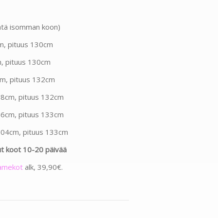
 yhtä isomman koon)
m, pituus 130cm
m, pituus 130cm
cm, pituus 132cm
88cm, pituus 132cm
96cm, pituus 133cm
104cm, pituus 133cm
ut koot 10-20 päivää
lamekot
alk, 39,90€.