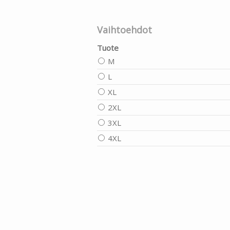
Vaihtoehdot
Tuote
M
L
XL
2XL
3XL
4XL