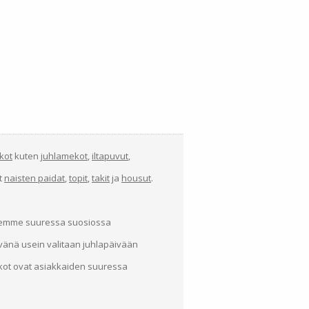
kot
kuten
juhlamekot
,
iltapuvut
,
at
naisten paidat
,
topit
,
takit
ja
housut
.
demme suuressa suosiossa
ivänä usein valitaan juhlapäivään
kot ovat asiakkaiden suuressa