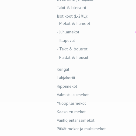
Takit & bleiserit
Isot koot (L-2XL):
- Mekot & hameet
- Juhlamekot
- Iltapuvut
- Takit & bolerot
- Paidat & housut
Kengät
Lahjakortit
Rippimekot
Valmistujaismekot
Ylioppilasmekot
Kaasojen mekot
Vanhojentanssimekot
Pitkät mekot ja maksimekot