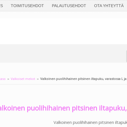
US
TOIMITUSEHDOT
PALAUTUSEHDOT
OTA YHTEYTTÄ
taso
››
Valkoiset mekot
››
Valkoinen puolihihainen pitsinen iltapuku, varastossa L ja
Lisää pääkuvan 
klikkaamalla sa
alkoinen puolihihainen pitsinen iltapuku,
ilmestyy tuode
tekstin päälle.
Valkoinen puolihihainen pitsinen iltapu