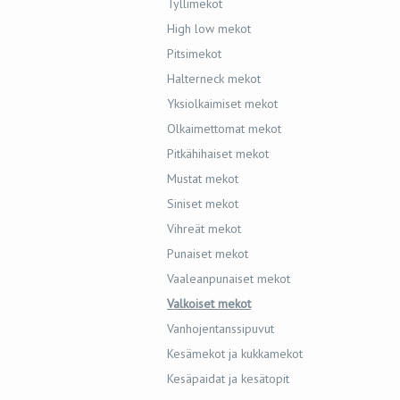
Tyllimekot
High low mekot
Pitsimekot
Halterneck mekot
Yksiolkaimiset mekot
Olkaimettomat mekot
Pitkähihaiset mekot
Mustat mekot
Siniset mekot
Vihreät mekot
Punaiset mekot
Vaaleanpunaiset mekot
Valkoiset mekot
Vanhojentanssipuvut
Kesämekot ja kukkamekot
Kesäpaidat ja kesätopit