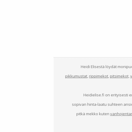
Heidi Elisestä löydät monip
pikkumustat
,
rippimekot
,
pitsimekot,
Heidielise.fi on erityisesti 
sopivan hinta-laatu suhteen ansi
pitkä mekko kuten
vanhojenta