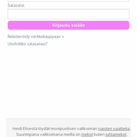
Salasana:
Rekisteröidy verkkokauppaan »
Unohditko salasanasi?
Heidi Elisestä löydät monipuolisen valikoiman
naisten vaatteita
.
Suurimpana valikoimana meillä on
mekot
kuten
juhlamekot
,