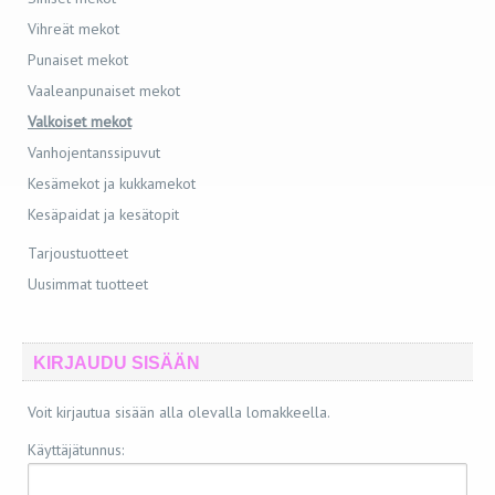
Vihreät mekot
Punaiset mekot
Vaaleanpunaiset mekot
Valkoiset mekot
Vanhojentanssipuvut
Kesämekot ja kukkamekot
Kesäpaidat ja kesätopit
Tarjoustuotteet
Uusimmat tuotteet
KIRJAUDU SISÄÄN
Voit kirjautua sisään alla olevalla lomakkeella.
Käyttäjätunnus: