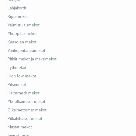
Lahjakortit
Rippimekot
Valmistujaismekot
Ylioppilasmekot
Kaasojen mekot
Vanhojentanssimekot
Pitkät mekot ja maksimekot
Tyllimekot
High low mekot
Pitsimekot
Halterneck mekot
Yksiolkaimiset mekot
Olkaimettomat mekot
Pitkähihaiset mekot
Mustat mekot
Siniset mekot