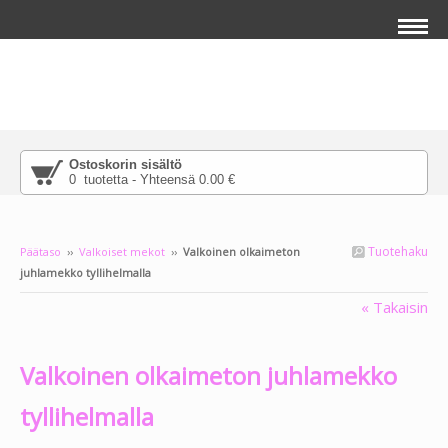
Ostoskorin sisältö
0 tuotetta - Yhteensä 0.00 €
Tuotehaku
Päätaso
››
Valkoiset mekot
››
Valkoinen olkaimeton
juhlamekko tyllihelmalla
Lisää pääkuvan päälle tekstiä klikkaamalla
« Takaisin
salamaikonia, joka ilmestyy tuodessasi
hiiren tämän tekstin päälle.
Valkoinen olkaimeton juhlamekko
tyllihelmalla