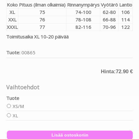
Koko
Pituus (ilman olkaimia)
Rinnanympärys
Vyötärö
Lantio
XL
75
74-100
62-80
106
XXL
76
78-108
66-88
114
XXXL
77
82-116
70-96
122
Toimitusaika XL 10-20 päivää
Tuote:
00865
Hinta:
72.90 €
Vaihtoehdot
Tuote
XS/M
XL