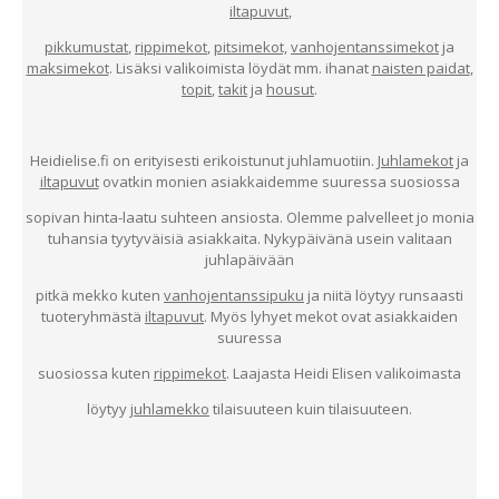
iltapuvut
,
pikkumustat
,
rippimekot
,
pitsimekot,
vanhojentanssimekot
ja
maksimekot
. Lisäksi valikoimista löydät mm. ihanat
naisten paidat
,
topit
,
takit
ja
housut
.
Heidielise.fi on erityisesti erikoistunut juhlamuotiin.
Juhlamekot
ja
iltapuvut
ovatkin monien asiakkaidemme suuressa suosiossa
sopivan hinta-laatu suhteen ansiosta. Olemme palvelleet jo monia
tuhansia tyytyväisiä asiakkaita. Nykypäivänä usein valitaan
juhlapäivään
pitkä mekko kuten
vanhojentanssipuku
ja niitä löytyy runsaasti
tuoteryhmästä
iltapuvut
. Myös lyhyet mekot ovat asiakkaiden
suuressa
suosiossa kuten
rippimekot
. Laajasta Heidi Elisen valikoimasta
löytyy
juhlamekko
tilaisuuteen kuin tilaisuuteen.