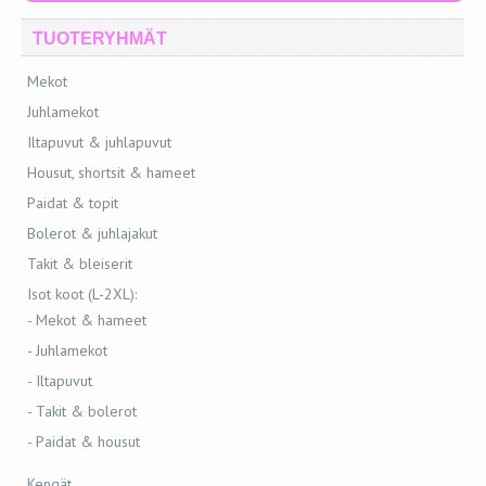
TUOTERYHMÄT
Mekot
Juhlamekot
Iltapuvut & juhlapuvut
Housut, shortsit & hameet
Paidat & topit
Bolerot & juhlajakut
Takit & bleiserit
Isot koot (L-2XL):
- Mekot & hameet
- Juhlamekot
- Iltapuvut
- Takit & bolerot
- Paidat & housut
Kengät