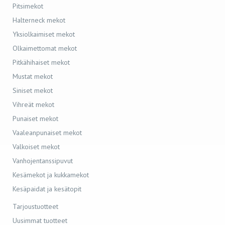
Pitsimekot
Halterneck mekot
Yksiolkaimiset mekot
Olkaimettomat mekot
Pitkähihaiset mekot
Mustat mekot
Siniset mekot
Vihreät mekot
Punaiset mekot
Vaaleanpunaiset mekot
Valkoiset mekot
Vanhojentanssipuvut
Kesämekot ja kukkamekot
Kesäpaidat ja kesätopit
Tarjoustuotteet
Uusimmat tuotteet