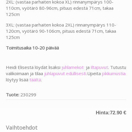
2XL: (vastaa parhaiten kokoa XL) rinnanympärys 100-
110cm, vyötärö 80-96cm, pituus edestä 71cm, takaa
125cm
3XL: (vastaa parhaiten kokoa 2XL) rinnanympärys 110-
120cm, vyötärö 90-106cm, pituus edestä 71cm, takaa
125cm
Toimitusaika 10-20 päivää
Heidi Elisestä löydät lisäksi
j
uhlame
kot
ja
iltapuvut
. Tutustu
valikoimaan ja tilaa
juhlapuvut edullisesti.
Upeita
pikkumustia
löytyy lisää
täältä
.
Tuote:
230299
Hinta:
72.90 €
Vaihtoehdot