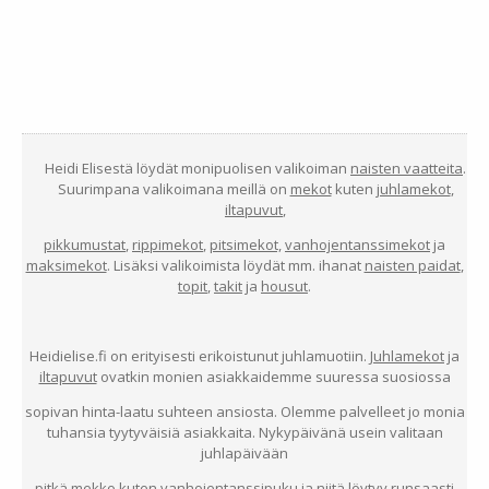
Heidi Elisestä löydät monipuolisen valikoiman
naisten vaatteita
.
Suurimpana valikoimana meillä on
mekot
kuten
juhlamekot
,
iltapuvut
,
pikkumustat
,
rippimekot
,
pitsimekot,
vanhojentanssimekot
ja
maksimekot
. Lisäksi valikoimista löydät mm. ihanat
naisten paidat
,
topit
,
takit
ja
housut
.
Heidielise.fi on erityisesti erikoistunut juhlamuotiin.
Juhlamekot
ja
iltapuvut
ovatkin monien asiakkaidemme suuressa suosiossa
sopivan hinta-laatu suhteen ansiosta. Olemme palvelleet jo monia
tuhansia tyytyväisiä asiakkaita. Nykypäivänä usein valitaan
juhlapäivään
pitkä mekko kuten
vanhojentanssipuku
ja niitä löytyy runsaasti