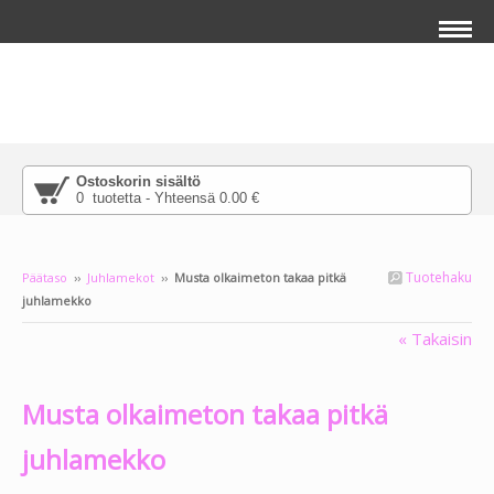
Ostoskorin sisältö
0 tuotetta - Yhteensä 0.00 €
Tuotehaku
Päätaso
››
Juhlamekot
››
Musta olkaimeton takaa pitkä
juhlamekko
Lisää pääkuvan päälle tekstiä klikkaamalla
« Takaisin
salamaikonia, joka ilmestyy tuodessasi
hiiren tämän tekstin päälle.
Musta olkaimeton takaa pitkä
juhlamekko