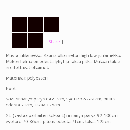
Share
|
Musta juhlamekko. Kaunis olkaimeton high low juhlamekko.
Mekon helma on edestä lyhyt ja takaa pitkä. Mukaan tulee
irroitettavat olkaimet.
Materiaali: polyesteri
Koot:
S/M: rinnanympärys 84-92cm, vyötärö 62-80cm, pituus
edestä 71cm, takaa 125cm
XL: (vastaa parhaiten kokoa L) rinnanympärys 92-100cm,
vyötärö 70-86cm, pituus edestä 71cm, takaa 125cm