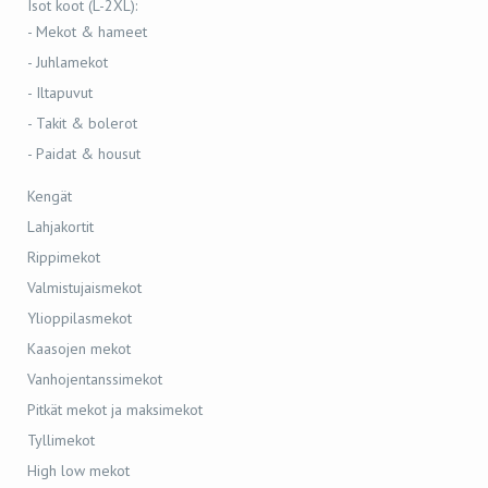
Isot koot (L-2XL):
- Mekot & hameet
- Juhlamekot
- Iltapuvut
- Takit & bolerot
- Paidat & housut
Kengät
Lahjakortit
Rippimekot
Valmistujaismekot
Ylioppilasmekot
Kaasojen mekot
Vanhojentanssimekot
Pitkät mekot ja maksimekot
Tyllimekot
High low mekot