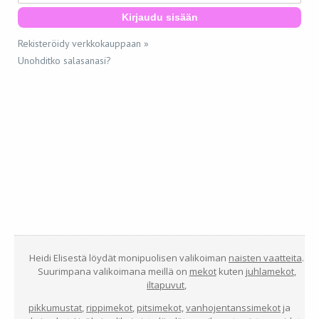
Rekisteröidy verkkokauppaan »
Unohditko salasanasi?
Heidi Elisestä löydät monipuolisen valikoiman
naisten vaatteita
.
Suurimpana valikoimana meillä on
mekot
kuten
juhlamekot
,
iltapuvut
,
pikkumustat
,
rippimekot
,
pitsimekot,
vanhojentanssimekot
ja