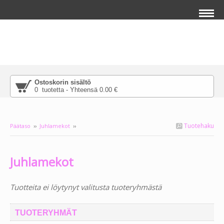
Ostoskorin sisältö
0 tuotetta - Yhteensä 0.00 €
Tuotehaku
Päätaso
››
Juhlamekot
››
Lisää pääkuvan päälle tekstiä klikkaamalla
salamaikonia, joka ilmestyy tuodessasi
Juhlamekot
hiiren tämän tekstin päälle.
Tuotteita ei löytynyt valitusta tuoteryhmästä
TUOTERYHMÄT