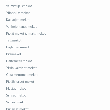
Valmistujaismekot
Ylioppilasmekot
Kaasojen mekot
Vanhojentanssimekot
Pitkät mekot ja maksimekot
Tyllimekot
High low mekot
Pitsimekot
Halterneck mekot
Yksiolkaimiset mekot
Olkaimettomat mekot
Pitkähihaiset mekot
Mustat mekot
Siniset mekot
Vihreät mekot
Punaiset mekot