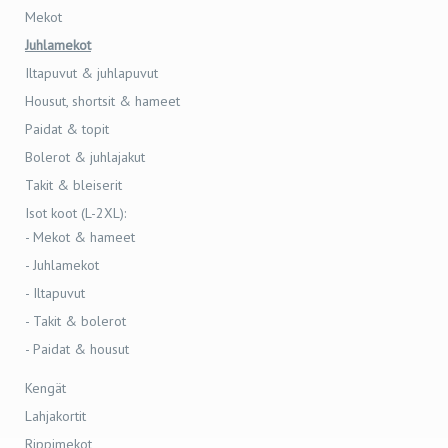
Mekot
Juhlamekot
Iltapuvut & juhlapuvut
Housut, shortsit & hameet
Paidat & topit
Bolerot & juhlajakut
Takit & bleiserit
Isot koot (L-2XL):
- Mekot & hameet
- Juhlamekot
- Iltapuvut
- Takit & bolerot
- Paidat & housut
Kengät
Lahjakortit
Rippimekot